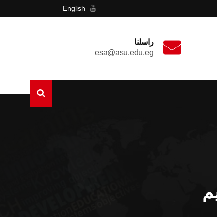
English
راسلنا
esa@asu.edu.eg
م